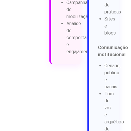
Campanhas
de
de
práticas
mobilização
Sites
Análise
e
de
blogs
comportamento
e
Comunicação
engajamento
institucional
Cenário,
público
e
canais
Tom
de
voz
e
arquétipo
de