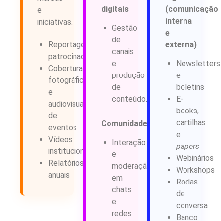
digitais
(comunicação
e
interna
iniciativas.
Gestão
e
de
Reportagens
externa)
canais
patrocinadas
e
Newsletters
Cobertura
produção
e
fotográfica
de
boletins
e
conteúdo.
E-
audiovisual
books,
de
cartilhas
Comunidades
eventos
e
Vídeos
Interação
papers
institucionais
e
Webinários
Relatórios
moderação
Workshops
anuais
em
Rodas
chats
de
e
conversa
redes
Banco