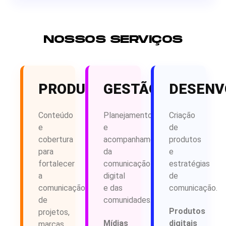
NOSSOS SERVIÇOS
PRODUÇÃO
GESTÃO
DESENV
Conteúdo
Planejamento
Criação
e
e
de
cobertura
acompanhamento
produtos
para
da
e
fortalecer
comunicação
estratégias
a
digital
de
comunicação
e das
comunicação.
de
comunidades.
Produtos
projetos,
Mídias
digitais
marcas