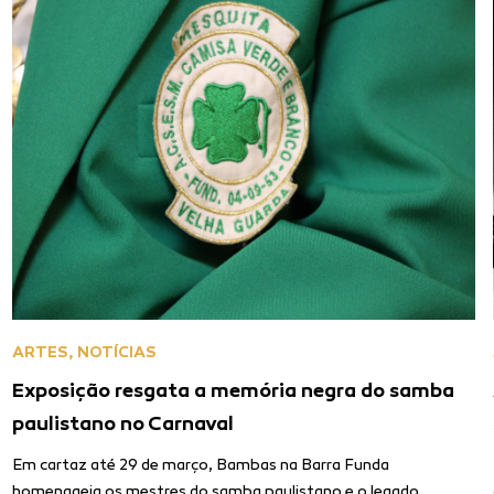
ARTES
,
NOTÍCIAS
Exposição resgata a memória negra do samba
paulistano no Carnaval
Em cartaz até 29 de março, Bambas na Barra Funda
homenageia os mestres do samba paulistano e o legado