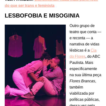
do que ser trans e feminis
ta
LESBOFOBIA E MISOGINIA
Outro grupo de
teatro que conta —
e reconta — a
narrativa de vidas
lésbicas é a
Cia
do Flores
, do ABC
Paulista. Mais
especificamente
na sua última peça
Flores Brancas
,
também
viabilizada por
políticas públicas,
dessa vez pelo