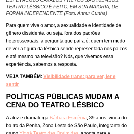
ESPETÁCULO CAVALOS PRETOS SÃO IMENSOS:
TEATRO LÉSBICO É FEITO, EM SUA MAIORIA, DE
FORMA INDEPENDENTE (Foto: Arthur Cunha)
Para quem vive o amor, a sexualidade e identidade de
gênero dissidente, ou seja, fora dos padrões
heterossexuais, a pergunta que paira é: quem tem medo
de ver a figura da lésbica sendo representada nos palcos
e até mesmo na televisão? Nós, que vivemos essa
experiência, sabemos a resposta.
VEJA TAMBÉM:
Visibilidade trans: para ver, ler e
sentir
POLÍTICAS PÚBLICAS MUDAM A
CENA DO TEATRO LÉSBICO
A atriz e dramaturga
Bárbara Esmênia
, 39 anos, vinda do
bairro da Penha, Zona Leste de São Paulo, integrante do
grupo
Ybyrá Teatro das Oprimidas
, aponta para a