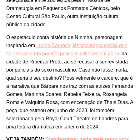
selecionada entre 280 textos pela 7ª Mostra de
Dramaturgia em Pequenos Formatos Cênicos, pelo
Centro Cultural São Paulo, outra instituição cultural
pública da cidade.
O espetáculo conta história de Nininha, personagem
inspirada em
Luana Barbosa, lésbica negra e mãe que
foi assassinada por três policiais militares em 2016
, na
cidade de Ribeirão Preto, ao se recusar a ser revistada
por policiais do sexo masculino. Caso não fosse morta,
qual seria o seu destino? Possivelmente o cárcere, que é
a narrativa que Bárbara nos traz com as atrizes Fernanda
Gomes, Martinha Soares, Rebeka Teixeira, Rosangela
Roma e Valquíria Rosa, com encenação de Thais Dias. A
peça, que estreou em junho de 2023, foi também
selecionada pela Royal Court Theatre de Londres para
uma leitura dramática em janeiro de 2024.
VEJA TAMBÉM:
Clandestinas: nada mais punk rock