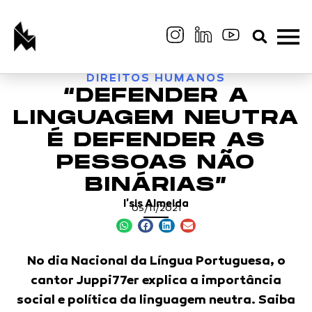
DIREITOS HUMANOS
“DEFENDER A
LINGUAGEM NEUTRA
É DEFENDER AS
PESSOAS NÃO
BINÁRIAS”
I'sis Almeida
05/11/2021
No dia Nacional da Língua Portuguesa, o
cantor Juppi77er explica a importância
social e política da linguagem neutra. Saiba