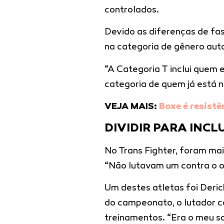
controlados.
Devido as diferenças de fa
na categoria de gênero aut
“A Categoria T inclui quem
categoria de quem já está n
VEJA MAIS:
Boxe é resistê
DIVIDIR PARA INCL
No Trans Fighter, foram mai
“Não lutavam um contra o ou
Um destes atletas foi Derick
do campeonato, o lutador c
treinamentos. “Era o meu so