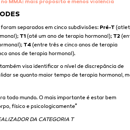
 no MMA: mais propósito e menos violência
TODES
s foram separados em cinco subdivisões:
Pré-T
(atle
rmonal);
T1
(até um ano de terapia hormonal);
T2
(en
hormonal);
T4
(entre três e cinco anos de terapia
nco anos de terapia hormonal).
também visa identificar o nível de discrepância de
alidar se quanto maior tempo de terapia hormonal, m
ra todo mundo. O mais importante é estar bem
rpo, físico e psicologicamente”
EALIZADOR DA CATEGORIA T