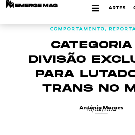
ARTES
COMPORTAMENTO
,
REPORT
CATEGORIA 
DIVISÃO EXCL
PARA LUTAD
TRANS NO 
Antônio Moraes
10/04/2024