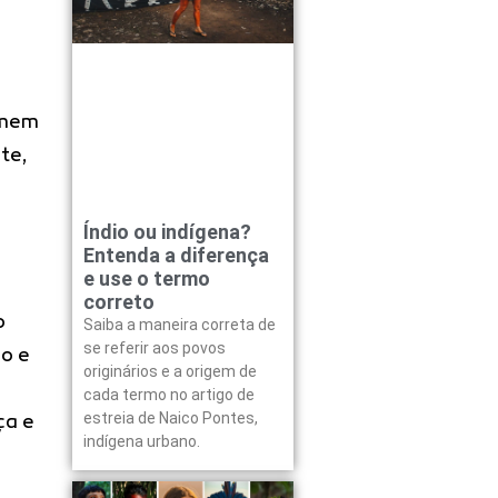
omem
te,
Índio ou indígena?
Entenda a diferença
e use o termo
correto
o
Saiba a maneira correta de
se referir aos povos
ão e
originários e a origem de
cada termo no artigo de
estreia de Naico Pontes,
ça e
indígena urbano.