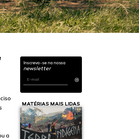
e
Inscreva-se na nossa
newsletter
eciso
MATÉRIAS MAIS LIDAS
s
ou a