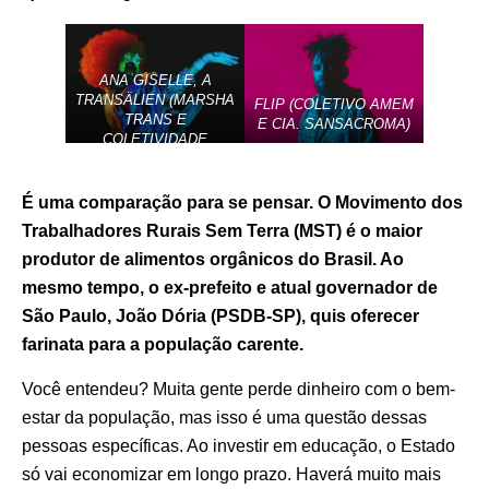
ANA GISELLE, A
TRANSÄLIEN (MARSHA
FLIP (COLETIVO AMEM
TRANS E
E CIA. SANSACROMA)
COLETIVIDADE
NAMÍBIA)
É uma comparação para se pensar. O Movimento dos
Trabalhadores Rurais Sem Terra (MST) é o maior
produtor de alimentos orgânicos do Brasil. Ao
mesmo tempo, o ex-prefeito e atual governador de
São Paulo, João Dória (PSDB-SP), quis oferecer
farinata para a população carente.
Você entendeu? Muita gente perde dinheiro com o bem-
estar da população, mas isso é uma questão dessas
pessoas específicas. Ao investir em educação, o Estado
só vai economizar em longo prazo. Haverá muito mais