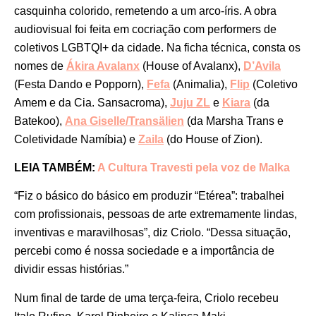
casquinha colorido, remetendo a um arco-íris. A obra
audiovisual foi feita em cocriação com performers de
coletivos LGBTQI+ da cidade. Na ficha técnica, consta os
nomes de
Ákira Avalanx
(House of Avalanx),
D’Avila
(Festa Dando e Popporn),
Fefa
(Animalia),
Flip
(Coletivo
Amem e da Cia. Sansacroma),
Juju ZL
e
Kiara
(da
Batekoo),
Ana Giselle/Transälien
(da Marsha Trans e
Coletividade Namíbia) e
Zaila
(do House of Zion).
LEIA TAMBÉM:
A Cultura Travesti pela voz de Malka
“Fiz o básico do básico em produzir “Etérea”: trabalhei
com profissionais, pessoas de arte extremamente lindas,
inventivas e maravilhosas”, diz Criolo. “Dessa situação,
percebi como é nossa sociedade e a importância de
dividir essas histórias.”
Num final de tarde de uma terça-feira, Criolo recebeu