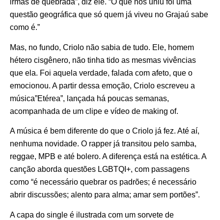
irmãs de quebrada”, diz ele. “O que nos uniu foi uma
questão geográfica que só quem já viveu no Grajaú sabe
como é.”
Mas, no fundo, Criolo não sabia de tudo. Ele, homem
hétero cisgênero, não tinha tido as mesmas vivências
que ela. Foi aquela verdade, falada com afeto, que o
emocionou. A partir dessa emoção, Criolo escreveu a
música”Etérea”, lançada há poucas semanas,
acompanhada de um clipe e vídeo de making of.
A música é bem diferente do que o Criolo já fez. Até aí,
nenhuma novidade. O rapper já transitou pelo samba,
reggae, MPB e até bolero. A diferença está na estética. A
canção aborda questões LGBTQI+, com passagens
como “é necessário quebrar os padrões; é necessário
abrir discussões; alento para alma; amar sem portões”.
A capa do single é ilustrada com um sorvete de