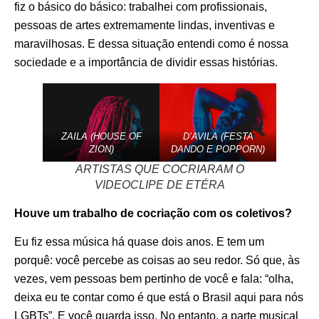
fiz o básico do básico: trabalhei com profissionais,
pessoas de artes extremamente lindas, inventivas e
maravilhosas. E dessa situação entendi como é nossa
sociedade e a importância de dividir essas histórias.
ZAILA (HOUSE OF
D’AVILA (FESTA
ZION)
DANDO E POPPORN)
ARTISTAS QUE COCRIARAM O
VIDEOCLIPE DE ETÉRA
Houve um trabalho de cocriação com os coletivos?
Eu fiz essa música há quase dois anos. E tem um
porquê: você percebe as coisas ao seu redor. Só que, às
vezes, vem pessoas bem pertinho de você e fala: “olha,
deixa eu te contar como é que está o Brasil aqui para nós
LGBTs”. E você guarda isso. No entanto, a parte musical