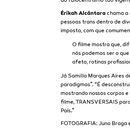
ao falocentrismo tão vigen
Érikah Alcântara
chama a a
pessoas trans dentro de di
imposta, com que comumente
O filme mostra que, d
nós podemos ser o que q
afeto, rotinas profissi
Já Samilla Marques Aires
paradigmas”. “É desconstru
mostrando nossos corpos e 
filme, TRANSVERSAIS para 
País.”
FOTOGRAFIA: Juno Braga e