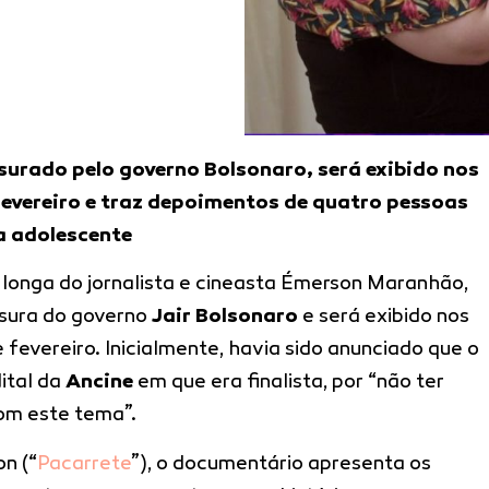
urado pelo governo Bolsonaro, será exibido nos
 fevereiro e traz depoimentos de quatro pessoas
a adolescente
o longa do jornalista e cineasta Émerson Maranhão,
nsura do governo
Jair Bolsonaro
e será exibido nos
e fevereiro. Inicialmente, havia sido anunciado que o
dital da
Ancine
em que era finalista, por “não ter
om este tema”.
n (“
Pacarrete
”), o documentário apresenta os