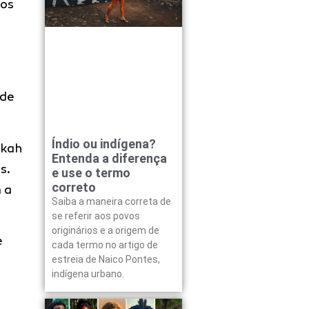
sos
 de
Índio ou indígena?
ikah
Entenda a diferença
s.
e use o termo
correto
 a
Saiba a maneira correta de
se referir aos povos
originários e a origem de
e
cada termo no artigo de
estreia de Naico Pontes,
indígena urbano.