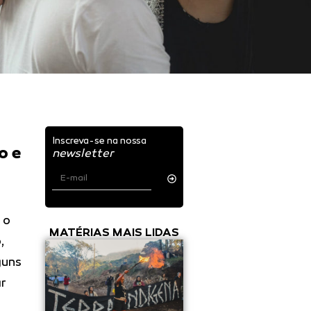
Inscreva-se na nossa
o e
newsletter
 o
MATÉRIAS MAIS LIDAS
,
guns
ar