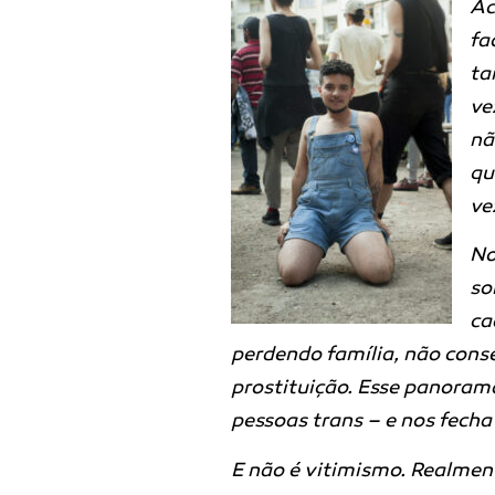
Ac
fa
ta
ve
nã
qu
ve
No
so
ca
perdendo família, não cons
prostituição. Esse panorama
pessoas trans – e nos fecha
E não é vitimismo. Realmen