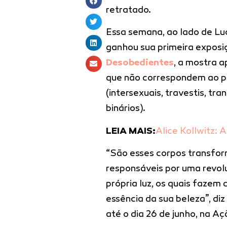
retratado.
Essa semana, ao lado de Luc
ganhou sua primeira exposi
Desobedientes
, a mostra 
que não correspondem ao p
(intersexuais, travestis, tr
binários).
LEIA MAIS:
Alice Kollwitz: 
“São esses corpos transfo
responsáveis por uma revol
própria luz, os quais fazem
essência da sua beleza”, di
até o dia 26 de junho, na A