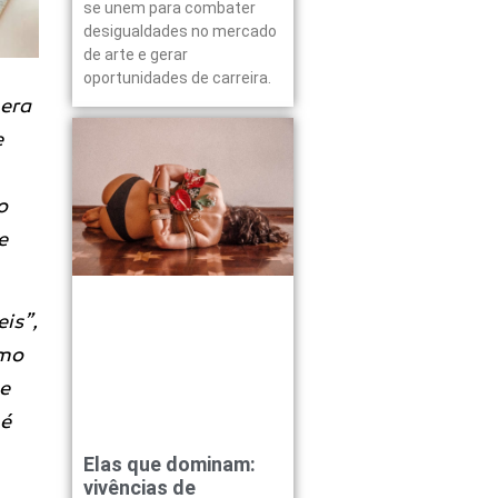
se unem para combater
desigualdades no mercado
de arte e gerar
oportunidades de carreira.
 era
e
o
e
is”,
smo
 e
 é
Elas que dominam:
vivências de