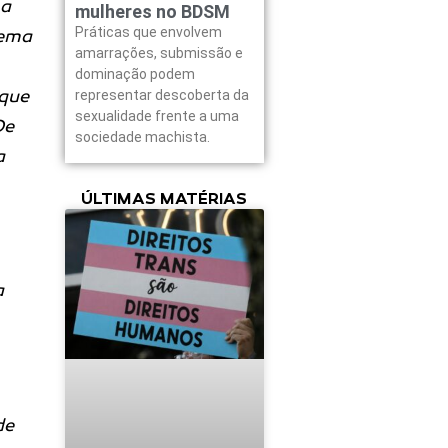
 a
mulheres no BDSM
Práticas que envolvem
tema
amarrações, submissão e
dominação podem
 que
representar descoberta da
sexualidade frente a uma
De
sociedade machista.
a
ÚLTIMAS MATÉRIAS
a
de