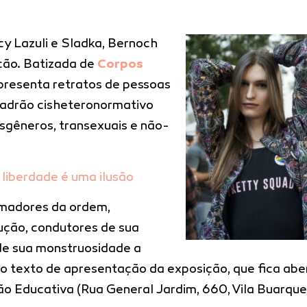
y Lazuli e Sladka, Bernoch
ção. Batizada de
Corpos
apresenta retratos de pessoas
adrão cisheteronormativo
ansgêneros, transexuais e não-
A liberdade é uma ilusão
rmadores da ordem,
ução, condutores de sua
 de sua monstruosidade a
z o texto de apresentação da exposição, que fica abe
ção Educativa (Rua General Jardim, 660, Vila Buarque