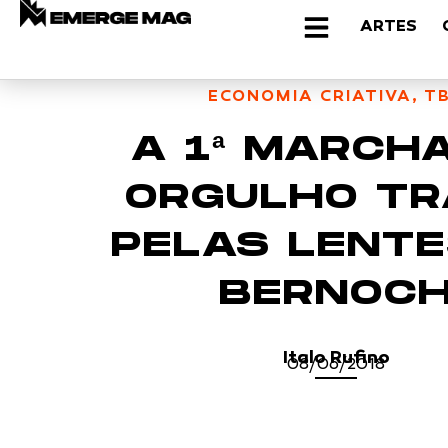
ARTES
ECONOMIA CRIATIVA
,
T
A 1ª MARCH
ORGULHO T
PELAS LENTE
BERNOC
Italo Rufino
08/06/2018