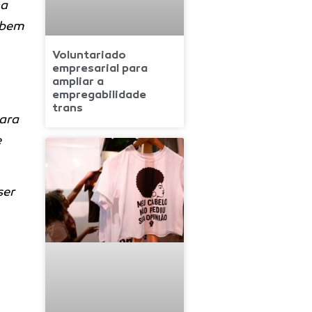
ha
abem
Voluntariado
empresarial para
ampliar a
empregabilidade
trans
para
e
ser