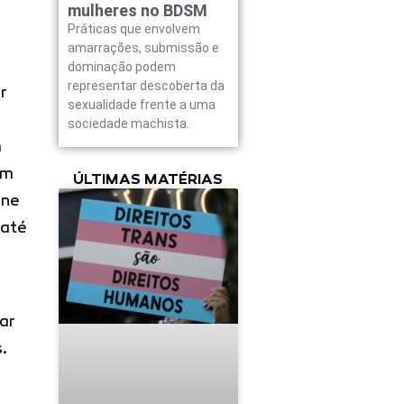
mulheres no BDSM
Práticas que envolvem
amarrações, submissão e
dominação podem
representar descoberta da
r
sexualidade frente a uma
sociedade machista.
m
um
ÚLTIMAS MATÉRIAS
ine
 até
ar
.