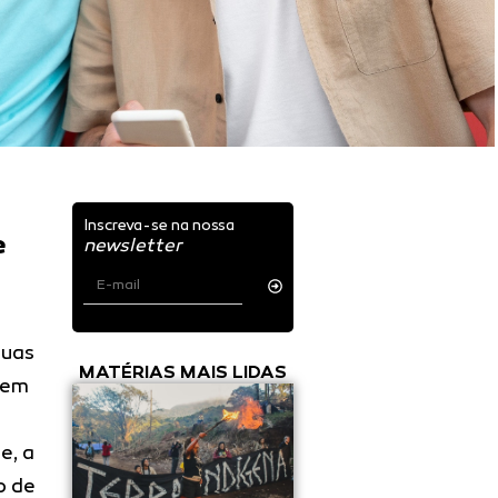
Inscreva-se na nossa
e
newsletter
duas
MATÉRIAS MAIS LIDAS
tem
e, a
o de